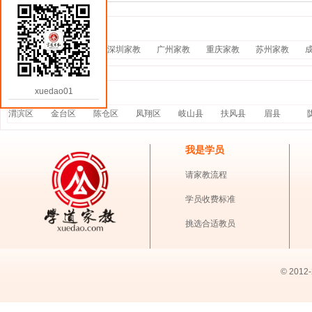
热门家教
北京家教
上海家教
深圳家教
广州家教
重庆家教
苏州家教
xuedao01
分站家教
渭滨区
金台区
陈仓区
凤翔区
岐山县
扶风县
眉县
我是学员
请家教流程
学员收费标准
挑选合适教员
© 2012