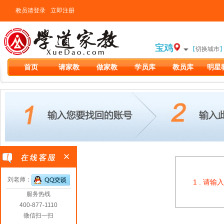
教员请登录
立即注册
宝鸡
【
切换城市
首页
请家教
做家教
学员库
教员库
明星
刘老师：
1 . 请
服务热线
400-877-1110
微信扫一扫