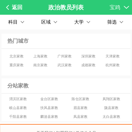
政治教员列表
返回
宝鸡
科目
区域
大学
筛选
热门城市
北京家教
上海家教
广州家教
深圳家教
天津家教
重庆家教
南京家教
武汉家教
成都家教
杭州家教
分站家教
渭滨区家教
金台区家教
陈仓区家教
凤翔区家教
岐山县家教
扶风县家教
眉县家教
陇县家教
千阳县家教
麟游县家教
凤县家教
太白县家教