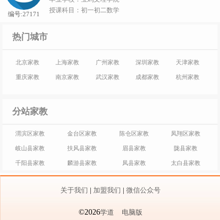
授课科目：初一初二数学
编号:27171
热门城市
北京家教
上海家教
广州家教
深圳家教
天津家教
重庆家教
南京家教
武汉家教
成都家教
杭州家教
分站家教
渭滨区家教
金台区家教
陈仓区家教
凤翔区家教
岐山县家教
扶风县家教
眉县家教
陇县家教
千阳县家教
麟游县家教
凤县家教
太白县家教
关于我们
|
加盟我们
|
微信公众号
©2026
学道
电脑版