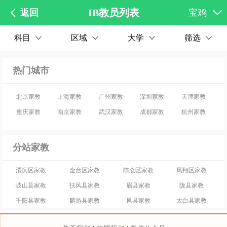
IB教员列表
返回
宝鸡
科目
区域
大学
筛选
热门城市
北京家教
上海家教
广州家教
深圳家教
天津家教
重庆家教
南京家教
武汉家教
成都家教
杭州家教
分站家教
渭滨区家教
金台区家教
陈仓区家教
凤翔区家教
岐山县家教
扶风县家教
眉县家教
陇县家教
千阳县家教
麟游县家教
凤县家教
太白县家教