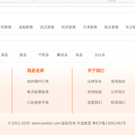
苏州家教
成都家教
武汉家教
杭州家教
天津家教
南京家教
长沙
眉县
陇县
千阳县
麟游县
凤县
太白县
我是老师
关于我们
如何预约订单
法律安全
使用条款
教员收费标准
友情链接
公司简介
汇款接单手续
加盟我们
联系我们
© 2012-2026
www.xuedao.com
版权所有
学道教育
粤ICP备13061492号