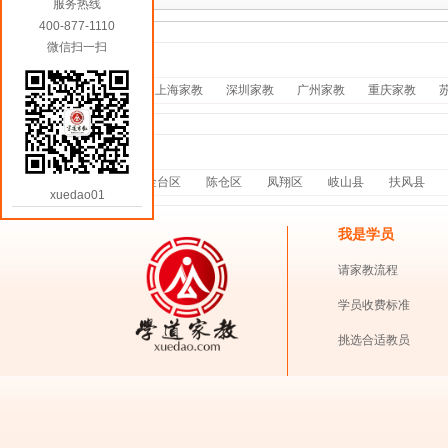
服务热线
400-877-1110
微信扫一扫
热门家教
北京家教
上海家教
深圳家教
广州家教
重庆家教
分站家教
渭滨区
金台区
陈仓区
凤翔区
岐山县
扶风县
xuedao01
我是学员
请家教流程
学员收费标准
挑选合适教员