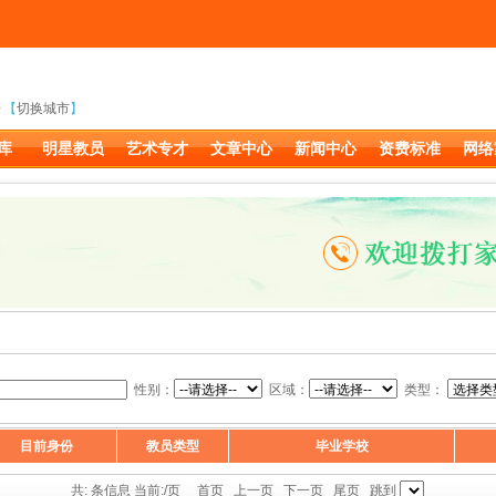
【
切换城市
】
库
明星教员
艺术专才
文章中心
新闻中心
资费标准
网络
性别：
区域：
类型：
目前身份
教员类型
毕业学校
共: 条信息 当前:
/页 首页 上一页 下一页 尾页 跳到