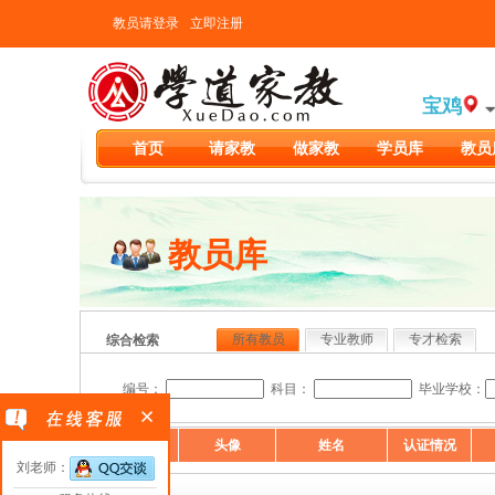
教员请登录
立即注册
宝鸡
首页
请家教
做家教
学员库
教员
教员库
所有教员
专业教师
专才检索
综合检索
编号：
科目：
毕业学校：
教员编号
头像
姓名
认证情况
刘老师：