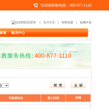
宝鸡请家教热线：400-877-1110
QQ登录
|
支付方式
|
招商加盟
|
收藏学道
家教
教员中心
400-877-1110
详情
可教授科目
登入时间