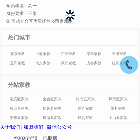
学员年级：高一
身份要求：不限
宝鸡金台区房屋经营公司家属院
热门城市
北京家教
上海家教
广州家教
深圳家教
天津家教
重庆家教
南京家教
武汉家教
成都家教
杭州家教
分站家教
渭滨区家教
金台区家教
陈仓区家教
凤翔区家教
岐山县家教
扶风县家教
眉县家教
陇县家教
千阳县家教
麟游县家教
凤县家教
太白县家教
关于我们
|
加盟我们
|
微信公众号
©2026
学道
电脑版