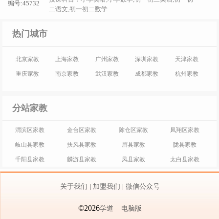
编号:45732
二语文,初一初二数学
热门城市
北京家教
上海家教
广州家教
深圳家教
天津家教
重庆家教
南京家教
武汉家教
成都家教
杭州家教
分站家教
渭滨区家教
金台区家教
陈仓区家教
凤翔区家教
岐山县家教
扶风县家教
眉县家教
陇县家教
千阳县家教
麟游县家教
凤县家教
太白县家教
关于我们
|
加盟我们
|
微信公众号
©2026
学道
电脑版