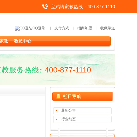
宝鸡请家教热线：400-877-1110
QQ登录
|
支付方式
|
招商加盟
|
收藏学道
家教
教员中心
400-877-1110
最新公告
行业动态