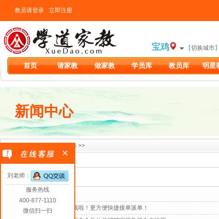
教员请登录
立即注册
宝鸡
【
切换城市
首页
请家教
做家教
学员库
教员库
明星
新闻中心
当前位置：
新闻中心
>>
刘老师：
新闻标题
服务热线
宝鸡学道家教QQ群
400-877-1110
小程序及公众号上线啦！更方便快捷接单派单！
微信扫一扫