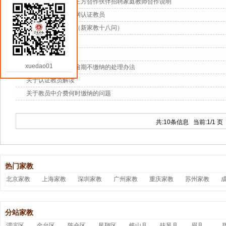
关于学道网委托第三方合作伙伴招聘家庭教师合作说明
如何注册成为学道网认证教员
聘请家教常见问题（新家教十八问）
大学生招聘详情
如何快速接单
xuedao01
关于是教员中介费逾期不缴纳的处理办法
关于认证教员解读
关于教员中介费何时缴纳的问题
共:10条信息 当前:
1
/1 
热门家教
北京家教
上海家教
深圳家教
广州家教
重庆家教
苏州家教
分站家教
渭滨区
金台区
陈仓区
凤翔区
岐山县
扶风县
眉县