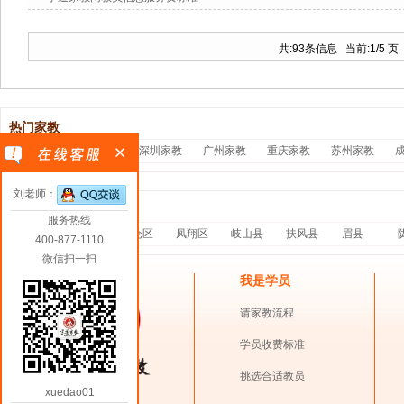
共:93条信息 当前:
1
/5 
热门家教
北京家教
上海家教
深圳家教
广州家教
重庆家教
苏州家教
刘老师：
分站家教
服务热线
渭滨区
金台区
陈仓区
凤翔区
岐山县
扶风县
眉县
400-877-1110
微信扫一扫
我是学员
请家教流程
学员收费标准
挑选合适教员
xuedao01