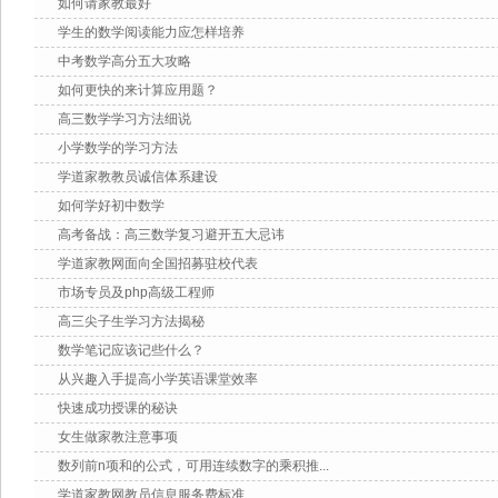
如何请家教最好
学生的数学阅读能力应怎样培养
中考数学高分五大攻略
如何更快的来计算应用题？
高三数学学习方法细说
小学数学的学习方法
学道家教教员诚信体系建设
如何学好初中数学
高考备战：高三数学复习避开五大忌讳
学道家教网面向全国招募驻校代表
市场专员及php高级工程师
高三尖子生学习方法揭秘
数学笔记应该记些什么？
从兴趣入手提高小学英语课堂效率
快速成功授课的秘诀
女生做家教注意事项
数列前n项和的公式，可用连续数字的乘积推...
学道家教网教员信息服务费标准