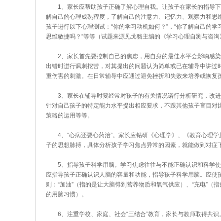
1、家长应帮助孩子正确了解心理自我。让孩子在家长的指导下
解自己的心理成熟程度，了解自己的注意力、记忆力、观察力和思
孩子进行以下心理测试：“你的学习动机如何？”，“你了解自己的学习
思维敏捷吗？”等等（试题来源见戈骆主编的《学习心理自测与咨
2、家长首先要控制自己的焦虑，用自身的最佳水平会影响感染
出错时进行讽刺挖苦，对其提出的问题认为简单或已在辅导中讲过
重伤害的刺激。在日常辅导中应通过避免挫折和失败来培养或恢复
3、家长在辅导时要经常对孩子的有关情况诺行分析研究，改进
针对自己孩子的特定能力水平提出相应要求，不跟其他孩子盲目对
策略的运用等等。
4、“心病还要心药治”。家长应钻研《心理学》、《教育心理学原
子的思想脉搏，具体分析孩子学习焦点异常的因素，就能做到对症
5、指导孩子科学用脑。学习焦虑往往与不能正确认识和科学使
应指导孩子正确认识人脑的容量和功能，指导孩子科学用脑。应使
则：“加油”（指的是让大脑得到营养物质和氧气供应）、“充电”（
的用脑习惯）。
6、注重学校、家庭、社会“三结合”教育，家长与教师取得共识