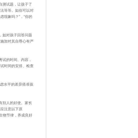
自测试题，让孩子了
方法等等。如你可以对
虑现象吗？”，“你的
，如对孩子回答问题
子施加对其自尊心有严
考试的时间、内容，
考试时间的安排、检查
焦虑水平的差异搭准孩
有别人的好使。家长
脑应注意以下原
照生物节律，养成良好