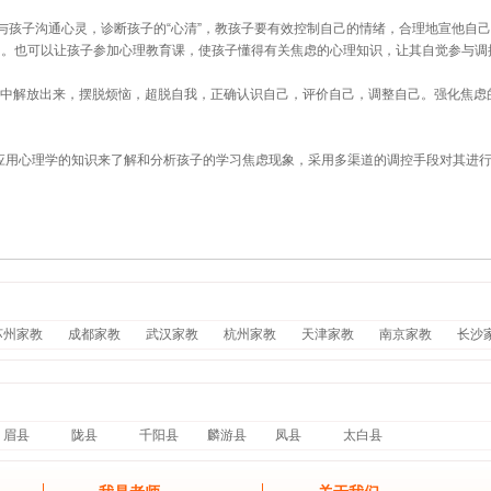
孩子沟通心灵，诊断孩子的“心清”，教孩子要有效控制自己的情绪，合理地宣他自
的。也可以让孩子参加心理教育课，使孩子懂得有关焦虑的心理知识，让其自觉参与调
中解放出来，摆脱烦恼，超脱自我，正确认识自己，评价自己，调整自己。强化焦虑
用心理学的知识来了解和分析孩子的学习焦虑现象，采用多渠道的调控手段对其进行
苏州家教
成都家教
武汉家教
杭州家教
天津家教
南京家教
长沙
眉县
陇县
千阳县
麟游县
凤县
太白县