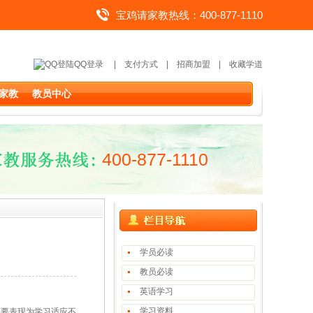
宝鸡请家教热线：400-877-1110
QQ登录
|
支付方式
|
招商加盟
|
收藏学道
家教
教员中心
400-877-1110
学员必读
教员必读
英语学习
学习资料
主要表现为学习适应不