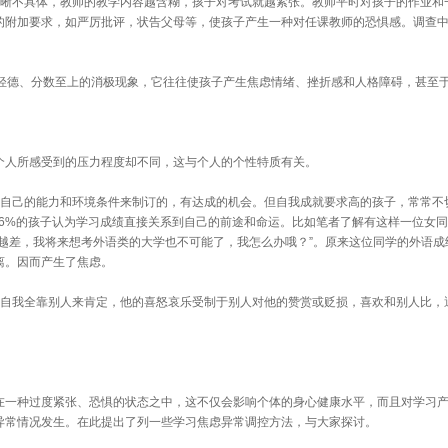
晰不具体，教师的教学内容越含糊，孩子对考试就越紧张。教师平时对孩子的作业和
附加要求，如严厉批评，状告父母等，使孩子产生一种对任课教师的恐惧感。调查中有
德、分数至上的消极现象，它往往使孩子产生焦虑情绪、挫折感和人格障碍，甚至于
人所感受到的压力程度却不同，这与个人的个性特质有关。
自己的能力和环境条件来制订的，有达成的机会。但自我成就要求高的孩子，常常不
.6%的孩子认为学习成绩直接关系到自己的前途和命运。比如笔者了解有这样一位女
越差，我将来想考外语类的大学也不可能了，我怎么办哦？”。原来这位同学的外语成
离。因而产生了焦虑。
自我全靠别人来肯定，他的喜怒哀乐受制于别人对他的赞赏或贬损，喜欢和别人比，
一种过度紧张、恐惧的状态之中，这不仅会影响个体的身心健康水平，而且对学习产
异常情况发生。在此提出了列一些学习焦虑异常调控方法，与大家探讨。