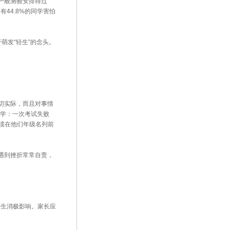
一般测验安排得过
44.8%的同学害怕
萌发“轻生”的念头。
切实际，而且对事情
同学：一次考试失败
绩在他们年级名列前
遇到挫折常常自责，
生消极影响。家长应