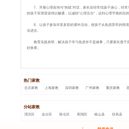
7、开展心理咨询与“热线”对话，家长应经常找孩子谈心，经常与
的孩子宣泄渠道得以畅通，以减轻“心理压办”，达到心理平衡的目
8、让孩子参加丰富多彩的课外活动，使孩子从焦虑异常的情境
业进步。
教育实践表明，解决孩子学习焦虑并不是难事，只要家长善于应
好效果。
热门家教
北京家教
上海家教
深圳家教
广州家教
重庆家教
分站家教
渭滨区
金台区
陈仓区
凤翔区
岐山县
扶风县