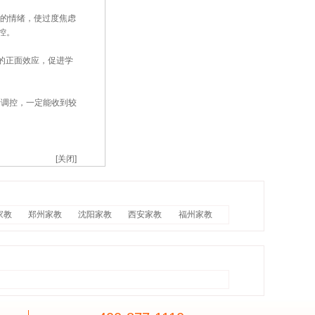
己的情绪，使过度焦虑
控。
的正面效应，促进学
调控，一定能收到较
[关闭]
家教
郑州家教
沈阳家教
西安家教
福州家教