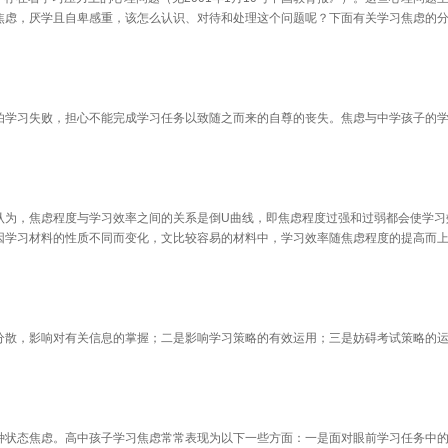
焦虑，厌学且自卑感重，该怎么认识、对待和处理这个问题呢？下面有关学习焦虑的
学习失败，担心不能完成学习任务以致随之而来的自尊的丧失。焦虑与中学孩子的学
为，焦虑程度与学习效率之间的关系是倒U曲线，即焦虑程度过强和过弱都会使学习
因学习材料的性质不同而变化，文比较容易的材料中，学习效率随焦虑程度的提高而
散，影响对有关信息的掌握；二是影响学习策略的有效运用；三是妨碍考试策略的运
状态焦虑。高中孩子学习焦虑常常表现为以下一些方面：一是面对眼前学习任务中的