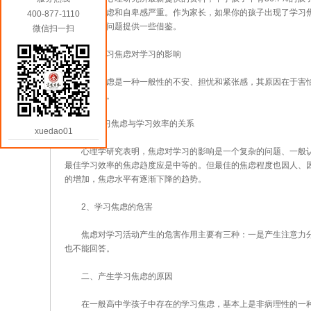
良、学习焦虑和自卑感严重。作为家长，如果你的孩子出现了学习
400-877-1110
和处理这个问题提供一些借鉴。
微信扫一扫
一、学习焦虑对学习的影响
学习焦虑是一种一般性的不安、担忧和紧张感，其原因在于害怕
的性质有关。
1、学习焦虑与学习效率的关系
xuedao01
心理学研究表明，焦虑对学习的影响是一个复杂的问题、一般认
最佳学习效率的焦虑趋度应是中等的。但最佳的焦虑程度也因人、
的增加，焦虑水平有逐渐下降的趋势。
2、学习焦虑的危害
焦虑对学习活动产生的危害作用主要有三种：一是产生注意力分
也不能回答。
二、产生学习焦虑的原因
在一般高中学孩子中存在的学习焦虑，基本上是非病理性的一种