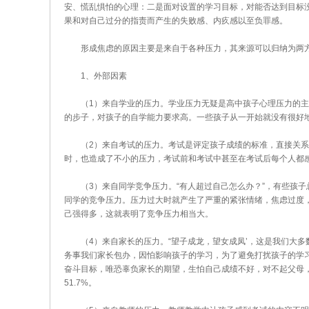
安、慌乱惧怕的心理：二是面对设置的学习目标，对能否达到目标
果和对自己过分的指责而产生的失败感、内疚感以至负罪感。
形成焦虑的原因主要是来自于各种压力，其来源可以归纳为两方
1、外部因素
（1）来自学业的压力。学业压力无疑是高中孩子心理压力的主
的步子，对孩子的自学能力要求高。一些孩子从一开始就没有很好
（2）来自考试的压力。考试是评定孩子成绩的标准，直接关系
时，也造成了不小的压力，考试前和考试中甚至在考试后每个人都
（3）来自同学竞争压力。“有人超过自己怎么办？”，有些孩子
同学的竞争压力。压力过大时就产生了严重的紧张情绪，焦虑过度，
己强得多，这就表明了竞争压力相当大。
（4）来自家长的压力。“望子成龙，望女成凤’，这是我们大多
务事我们家长包办，因怕影响孩子的学习，为了避免打扰孩子的学
奋斗目标，唯恐辜负家长的期望，生怕自己成绩不好，对不起父母，
51.7%。