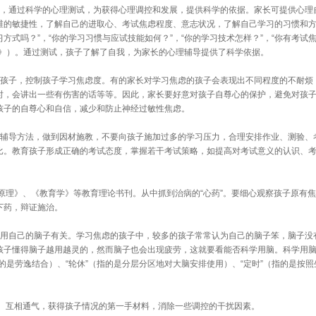
，通过科学的心理测试，为获得心理调控和发展，提供科学的依据。家长可提供心理
维的敏捷性，了解自己的进取心、考试焦虑程度、意志状况，了解自己学习的习惯和
方式吗？”，“你的学习习惯与应试技能如何？”，“你的学习技术怎样？”，“你有考试焦
询》）。通过测试，孩子了解了自我，为家长的心理辅导提供了科学依据。
孩子，控制孩子学习焦虑度。有的家长对学习焦虑的孩子会表现出不同程度的不耐烦
时，会讲出一些有伤害的话等等。因此，家长要好意对孩子自尊心的保护，避免对孩
孩子的自尊心和自信，减少和防止神经过敏性焦虑。
辅导方法，做到因材施教，不要向孩子施加过多的学习压力，合理安排作业、测验、
比。教育孩子形成正确的考试态度，掌握若干考试策略，如提高对考试意义的认识、
理》、《教育学》等教育理论书刊。从中抓到治病的“心药”。要细心观察孩子原有
下药，辩证施治。
用自己的脑子有关。学习焦虑的孩子中，较多的孩子常常认为自己的脑子笨，脑子没
孩子懂得脑子越用越灵的，然而脑子也会出现疲劳，这就要看能否科学用脑。科学用
指的是劳逸结合）、“轮休”（指的是分层分区地对大脑安排使用）、“定时”（指的是按
。互相通气，获得孩子情况的第一手材料，消除一些调控的干扰因素。