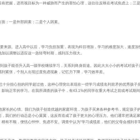
没有把握，进而视目标为一种威胁而产生的害怕心理，这往往反映在考试焦虑上；三
面；一是外部因素；二是个人因素。
要来源。进入高中以后，学习负担加重，表现为科目增加，学习的难度加大，速度加
地加以调整以适应这一急转弯时期，感到压力很大。
到孩子能否升入高一级学校继续学习，关系到终身前途。因此大大小小的考试对孩子
感到紧张，个别人出现过度焦虑现象，记忆力下降，学习效率差。
总十分担心别的同学超过他，这种心理突出表现在一些学习成绩名列前矛的优秀孩子
影响正常的学习。在我所调查的孩子中，有43.1%的同学在重大考试之前或考试期
数家长的心情。我们为孩子创造优越的家庭环境，为孩子买来各种参考书，规定孩子
习，我们的行动总是小心翼翼，这反而造成了孩子更大的心理压力。他们通常把满足
稍有不顺，便忧心忡忡、焦虑不安。调查中认为“学习成绩差，他们的父母会感到非常