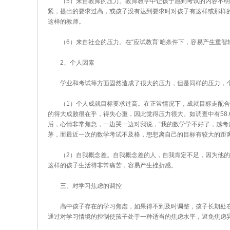
（5）来自教师的压力。教师教学中让孩子感到考试的内容不明
紧，提出的要求过高，或孩子没有达到要求时对孩子有这样或那样的
这样的教师。
（6）来自社会的压力。在“应试教育’咱条件下，容易产生重智轻
2、个人因素
学业和考试等方面固然造成了很大的压力，但是同样的压力，个
（1）个人成就目标要求过高。在正常情况下，成就目标走配合
的得大成败很在乎，得失心重，因此觉得压力很大。如调查中有58
后，心情非常焦急，一边哭一边对我说，“我的数学学不好了，越考
茅，而最近一次的数学考试不及格，想想离自己的目标有较大的距
（2）自我概念差。自我概念差的人，自我肯定不足，因为他的
这样的孩子生活得非常痛苦，容易产生挫折感。
三、对学习焦虑的调控
高中孩子存在的学习焦虑，如果得不到及时调整，孩子长期处在
通过对学习情境的控制使孩子处于一种适当的焦虑水平，避免焦虑