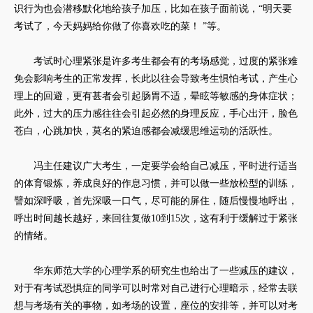
识行为也会潜移默化地给孩子加压，比如在孩子面前说，“明天要
考试了，今天妈妈给你做了你喜欢吃的菜！ ”等。
考试时心理紧张是许多考生都会有的考场感觉，过度的紧张难
免会影响考生的正常发挥，长此以往会导致考生惧怕考试，产生心
理上的回避，更有甚者会引起肠胃不适，晕眩等敏感的身体症状；
此外，过大的压力感往往会引起必然的身理反应，手心出汗，脸色
苍白，心跳加快，莫名的紧迫感都会减缓思维运动的活跃性。
冯主任建议广大考生，一定要学会给自己减压，平时进行适当
的体育锻炼，养成良好的作息习惯，并可以做一些放松型的训练，
譬如深呼吸，首先深吸一口气，尽可能的屏住，随后慢慢地呼出，
呼出时间越长越好，来回往复做10到15次，这有利于缓解过于紧张
的情绪。
华东师范大学的心理学系的研究生也给出了一些减压的建议，
对于有考试恐惧症的同学可以时常对自己进行心理暗示，经常去联
想与考场有关的事物，如考场的设置，座位的安排等，并可以对考