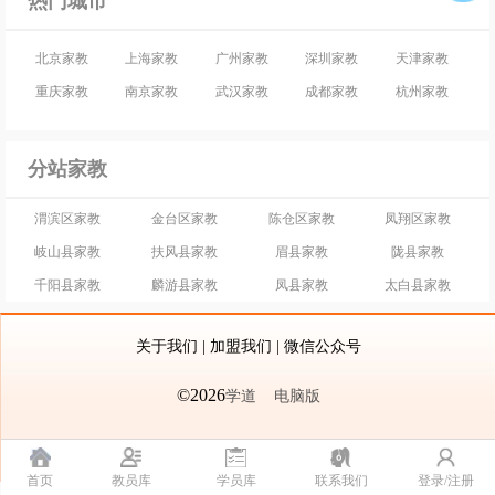
热门城市
北京家教
上海家教
广州家教
深圳家教
天津家教
重庆家教
南京家教
武汉家教
成都家教
杭州家教
分站家教
渭滨区家教
金台区家教
陈仓区家教
凤翔区家教
岐山县家教
扶风县家教
眉县家教
陇县家教
千阳县家教
麟游县家教
凤县家教
太白县家教
关于我们
|
加盟我们
|
微信公众号
©2026
学道
电脑版
首页
教员库
学员库
联系我们
登录/注册