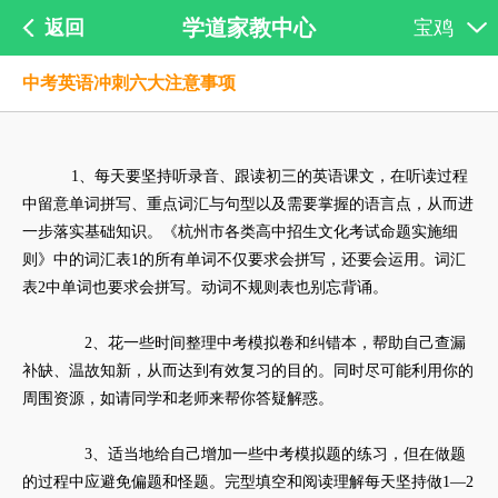
学道家教中心
返回
宝鸡
中考英语冲刺六大注意事项
1、每天要坚持听录音、跟读初三的英语课文，在听读过程
中留意单词拼写、重点词汇与句型以及需要掌握的语言点，从而进
一步落实基础知识。《杭州市各类高中招生文化考试命题实施细
则》中的词汇表1的所有单词不仅要求会拼写，还要会运用。词汇
表2中单词也要求会拼写。动词不规则表也别忘背诵。
2、花一些时间整理中考模拟卷和纠错本，帮助自己查漏
补缺、温故知新，从而达到有效复习的目的。同时尽可能利用你的
周围资源，如请同学和老师来帮你答疑解惑。
3、适当地给自己增加一些中考模拟题的练习，但在做题
的过程中应避免偏题和怪题。完型填空和阅读理解每天坚持做1—2