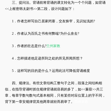
三、提问法。背诵前将背诵的课文转化为一个个问题，如背诵
<<上枢密韩太尉书>>第二段，设计问题如下：
1．作者怎样写自己居家闭塞，交友狭窄，见识短浅的?
2．作者认为百氏之书有何弊端?为什么舍去?
3．作者的壮志是什么?
兰州家教
4．怎样描述他足迹所到之处的所见所闻所想？
5．这样写的目的是什么？运用此法可降低背诵难度
四、规律法。有些文章结构工整句子之间，段落之间结构相
似，在指导背诵时抓住规律背诵就容易的多了，如<<蒹葭>>共三
章，每章字数句数句式基本相同，只有某些对应位置上的字不同，
背下第一章安规律背其他两章就轻而易举了。
西峰家教