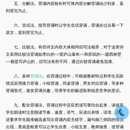
五、分解法。背诵内容较长时可将内容分解背诵由少到多，直
到背完为止。
六、尝试法。指导背诵时让学生尝试背诵，背诵步过去看一下
原文，直到背完为止。
七、比较法。有些诗文内容大体相同但写法相异，对于这类诗
文采用比较法背诵如李白的<<望庐山瀑布>>和苏轼的<<题西林壁
>>都是写庐山的，但写法有所不同，通过比较背诵避免混淆。
八、多样
背诵法
。在背诵过程中，可根据教材特点和学生实际
情况采用接力背诵，小组背诵，同桌背诵，男女对抗背诵，等多种
背诵形式，激发背诵兴趣，培养学生积极进取和锐意竞争的意识。
九、配合背诵法。背诵过程中还应把读写查结合起来，读就是
学生朗读时注意朗读节奏，速度，语气，应读出表情，语境，语义
还要求学生能准确迅速写出背诵内容无错字，漏句颠三倒四的情况
出现，查就是检查可以让学生自查，小组互查，教师抽查，使背诵