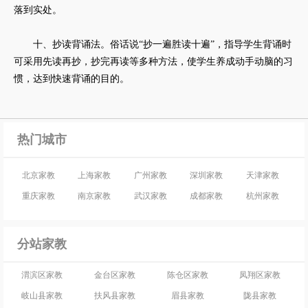
落到实处。
十、抄读背诵法。俗话说“抄一遍胜读十遍”，指导学生背诵时
可采用先读再抄，抄完再读等多种方法，使学生养成动手动脑的习
惯，达到快速背诵的目的。
热门城市
北京家教
上海家教
广州家教
深圳家教
天津家教
重庆家教
南京家教
武汉家教
成都家教
杭州家教
分站家教
渭滨区家教
金台区家教
陈仓区家教
凤翔区家教
岐山县家教
扶风县家教
眉县家教
陇县家教