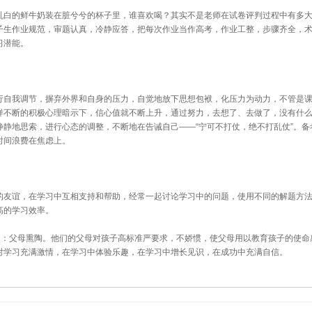
白的鲜牛奶装在脏兮兮的杯子里，谁喜欢喝？其实不是老师在试卷评判过程中有多大
子生作业规范，审题认真，冷静应答，把每次作业当作高考，作业工整，步骤齐全，
习潜能。
自我调节，摒弃外界和自身的压力，自觉地放下思想包袱，化压力为动力，不管是课
样不断的积极心理暗示下，信心值就不断上升，通过努力，去想了、去做了，没有什
静地思索，进行心态的调整，不断地在告诫自己——“宁可不打仗，绝不打乱仗”。备
时间浪费在焦虑上。
友谊，在学习中互相支持和帮助，经常一起讨论学习中的问题，使用不同的解题方法
高的学习效率。
：父母熏陶。他们的父母对孩子高标准严要求，不娇惯，使父母用以教育孩子的使命
对学习充满激情，在学习中体验乐趣，在学习中增长见识，在成功中充满自信。