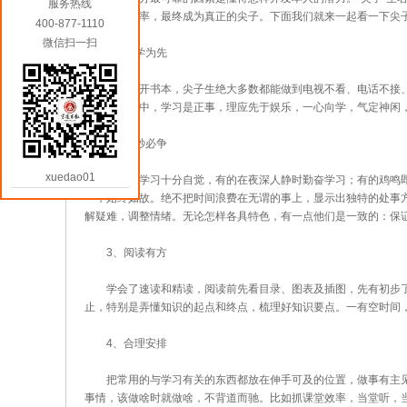
服务热线
提高学习效率，最终成为真正的尖子。下面我们就来一起看一下尖
400-877-1110
微信扫一扫
1、以学为先
一旦打开书本，尖子生绝大多数都能做到电视不看、电话不接、
在他们心目中，学习是正事，理应先于娱乐，一心向学，气定神闲
2、分秒必争
xuedao01
尖子生学习十分自觉，有的在夜深人静时勤奋学习；有的鸡鸣即
一，始终如故。绝不把时间浪费在无谓的事上，显示出独特的处事
解疑难，调整情绪。无论怎样各具特色，有一点他们是一致的：保
3、阅读有方
学会了速读和精读，阅读前先看目录、图表及插图，先有初步了
止，特别是弄懂知识的起点和终点，梳理好知识要点。一有空时间
4、合理安排
把常用的与学习有关的东西都放在伸手可及的位置，做事有主见
事情，该做啥时就做啥，不背道而驰。比如抓课堂效率，当堂听，