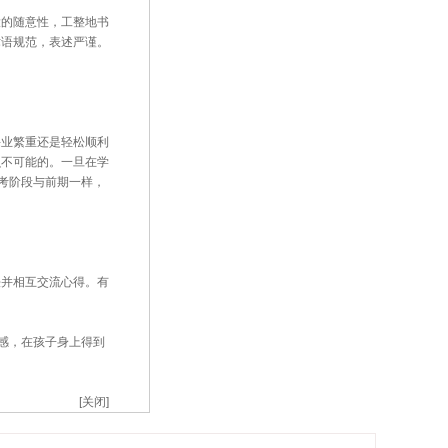
的随意性，工整地书
术语规范，表述严谨。
业繁重还是轻松顺利
么不可能的。一旦在学
考阶段与前期一样，
并相互交流心得。有
感，在孩子身上得到
[关闭]