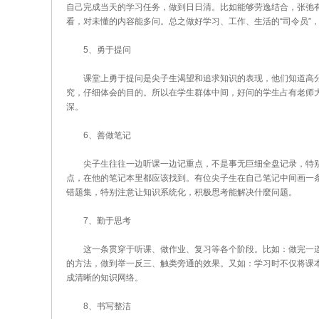
自己完成当天的学习任务，做到日日清。比如能够劳逸结合，张弛
看，对未懂的内容能多问。总之做好学习、工作、生活的“司令员”
5、勇于提问
课堂上勇于提问是尖子生渴望和追求知识的表现，他们知道高分
究，仔细体会的目的。所以在学生群体中间，好问的学生占有老师
深。
6、善做笔记
尖子生往往一边听课一边记重点，不是事无巨细全盘记录，特别
点，在他的笔记本里都应该找到。有位尖子生在自己笔记中间画一
错题集，特别注意让知识系统化，积极思考能解决什麼问题。
7、勤于思考
这一条贯穿于听课、做作业、复习等各个阶段。比如：做完一道
的方法，做到举一反三、触类旁通的效果。又如：学习时不仅将课
成清晰的知识网络。
8、书写整洁