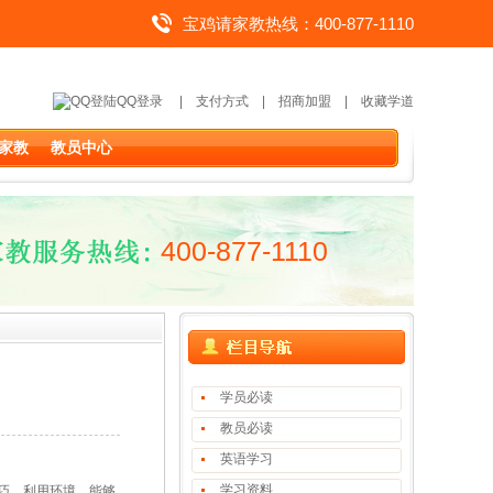
宝鸡请家教热线：400-877-1110
QQ登录
|
支付方式
|
招商加盟
|
收藏学道
家教
教员中心
400-877-1110
学员必读
教员必读
英语学习
学习资料
巧、利用环境，能够