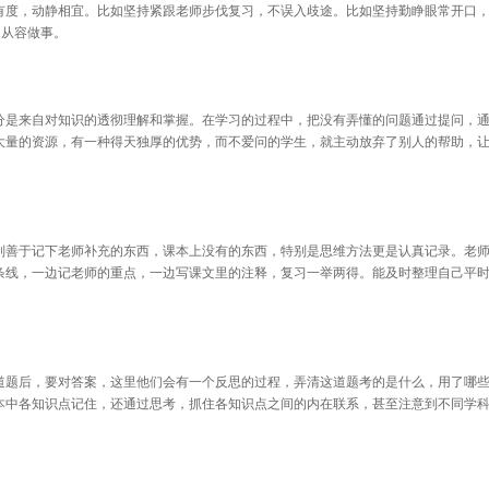
有度，动静相宜。比如坚持紧跟老师步伐复习，不误入歧途。比如坚持勤睁眼常开口
，从容做事。
是来自对知识的透彻理解和掌握。在学习的过程中，把没有弄懂的问题通过提问，通
大量的资源，有一种得天独厚的优势，而不爱问的学生，就主动放弃了别人的帮助，
善于记下老师补充的东西，课本上没有的东西，特别是思维方法更是认真记录。老师
条线，一边记老师的重点，一边写课文里的注释，复习一举两得。能及时整理自己平
题后，要对答案，这里他们会有一个反思的过程，弄清这道题考的是什么，用了哪些
本中各知识点记住，还通过思考，抓住各知识点之间的内在联系，甚至注意到不同学