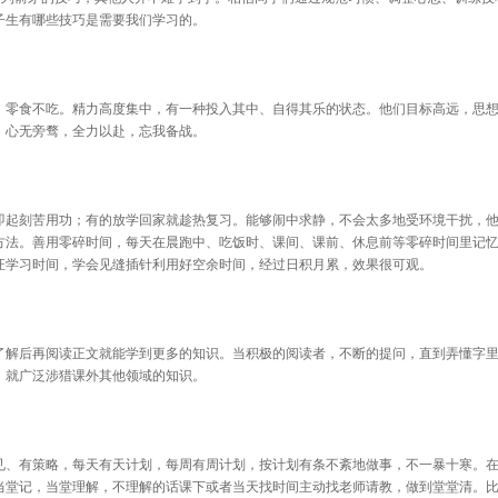
子生有哪些技巧是需要我们学习的。
零食不吃。精力高度集中，有一种投入其中、自得其乐的状态。他们目标高远，思想
，心无旁骛，全力以赴，忘我备战。
起刻苦用功；有的放学回家就趁热复习。能够闹中求静，不会太多地受环境干扰，他
方法。善用零碎时间，每天在晨跑中、吃饭时、课间、课前、休息前等零碎时间里记
证学习时间，学会见缝插针利用好空余时间，经过日积月累，效果很可观。
解后再阅读正文就能学到更多的知识。当积极的阅读者，不断的提问，直到弄懂字里
，就广泛涉猎课外其他领域的知识。
、有策略，每天有天计划，每周有周计划，按计划有条不紊地做事，不一暴十寒。在
当堂记，当堂理解，不理解的话课下或者当天找时间主动找老师请教，做到堂堂清。