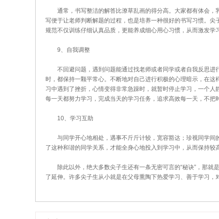
通常，书写整洁的解答比潦草乱画的得分高。大家都有体会，乳
写便于让老师判断解题的过程，也是培养一种很好的书写习惯。尖
规范不仅训练仔细认真品质，更能养成细心用心习惯，从而激发学
9、自我调整
不回避问题，遇到问题能通过找老师或者同学或者自我反思进行
时，都保持一颗平常心。不断地对自己进行积极的心理暗示，在这
习中遇到了挫折，心情变得非常急躁时，就暂时停止学习，一个人静
每一天都努力学习，完成当天的学习任务，追求高效每一天，不把
10、学习互助
与同学开心地相处，遇事不斤斤计较，宽容豁达；珍视同学间的
了这种和谐的同学关系，才能全身心地投入到学习中，从而保持较
除此以外，绝大多数尖子生还有一条无密可言的“秘诀”，那就是
了延伸。许多尖子生从小就是在父母熏陶下热爱学习、善于学习，